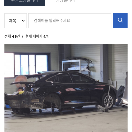
판금도장갤러리
영상갤러리
전체
49
건
/ 현재 페이지
4/4