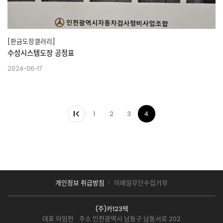
[판금도장갤러리]
수성시스템도장 공정표
2024-06-17
1
2
3
4
개인정보 취급방침
이메일무단수집거부
(주)카123텍
대표 이임헌
주소 인천광역시 남동구 남동서로 202