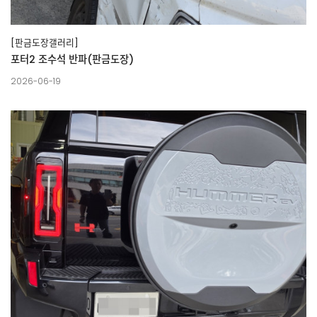
[판금도장갤러리]
포터2 조수석 반파(판금도장)
2026-06-19