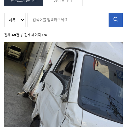
판금도장갤러리
영상갤러리
전체
49
건
/ 현재 페이지
1/4